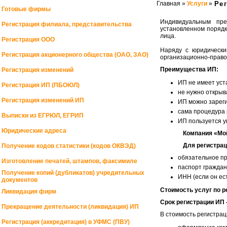
Главная »
Услуги
»
Ре
Готовые фирмы
Индивидуальным пре
Регистрация филиала, представительства
установленном порядк
лица.
Регистрация ООО
Наряду с юридически
Регистрация акционерного общества (ОАО, ЗАО)
организационно-право
Преимущества ИП:
Регистрация изменений
ИП не имеет уст
Регистрация ИП (ПБОЮЛ)
не нужно открыв
Регистрация изменений ИП
ИП можно зареги
сама процедура 
Выписки из ЕГРЮЛ, ЕГРИП
ИП пользуется 
Юридические адреса
Компания «Мо
Для регистра
Получение кодов статистики (кодов ОКВЭД)
обязательное пр
Изготовление печатей, штампов, факсимиле
паспорт граждан
Получение копий (дубликатов) учредительных
ИНН (если он ест
документов
Стоимость услуг по ре
Ликвидация фирм
Срок регистрации ИП -
Прекращение деятельности (ликвидация) ИП
В стоимость регистрац
Регистрация (аккредитация) в УФМС (ПВУ)