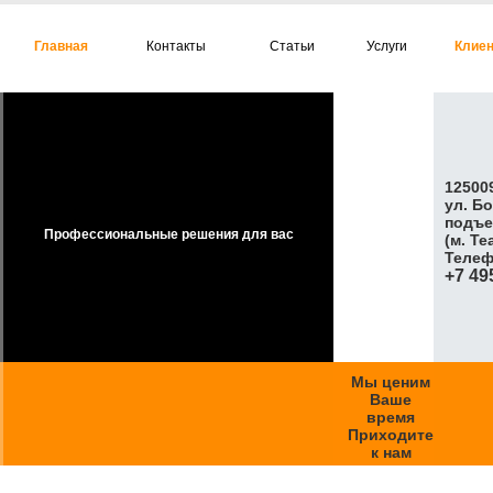
Главная
Контакты
Статьи
Услуги
Клие
125009
ул. Б
подъе
Профессиональные решения для вас
(м. Т
Телеф
+7 49
Мы ценим
Ваше
время
Приходите
к нам