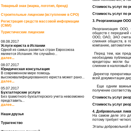
Товарный знак (марка, логотип, бренд)
Стоимость услуг по р
Стоимость услуг по р
Строительные лицензии (вступление в СРО)
3. Реорганизация ОО
Регистрация средств массовой информации
(СМИ)
Реорганизация ООО, 
Туристические лицензии
обществ с передачей 
ООО, ОАО, ЗАО считае
слияния обществ, в г
08.08.2017
компанию, автоматиче
Услуги юриста в Испании
Одной из самых развитых стран Евросоюза
Перед тем, как пред
является Испания. Не случайно...
необходима публикаци
далее...
кредиторы могли бы 
08.07.2017
слиянии в налоговый ор
Юридическая консультация
В современном мире помощь
Директор прекративше
высококвалифицированного юриста может рано...
всей документации ди
далее...
Еще одним важным у
05.07.2017
получение соответств
Бухгалтерские услуги
Без грамотного бухгалтерского учета невозможно
Стоимость услуг реор
представить...
Стоимость услуг реор
далее...
4. Добровольная лик
Наши друзья
На самом деле это дл
потому требует четког
Турагенство
Этапы добровольной 