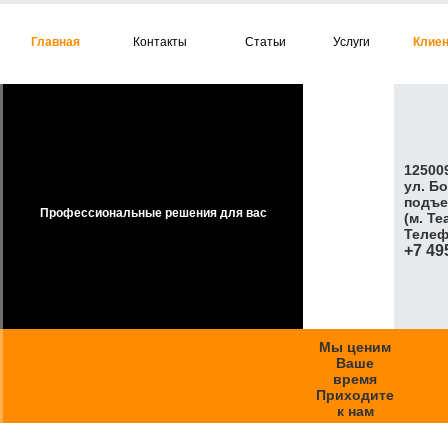
Главная
Контакты
Статьи
Услуги
Клие
125009
ул. Б
подъе
Профессиональные решения для вас
(м. Т
Телеф
+7 49
Мы ценим
Ваше
время
Приходите
к нам