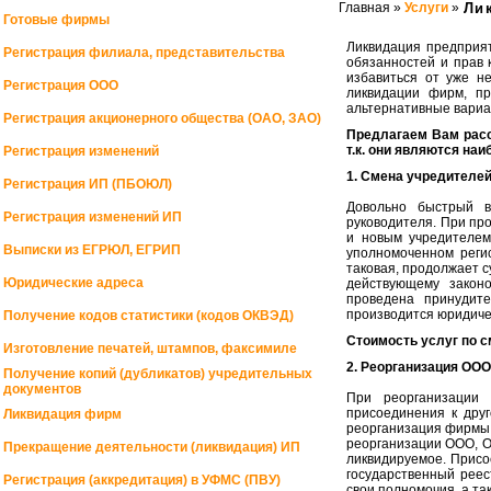
Главная »
Услуги
»
Ли
Готовые фирмы
Ликвидация предприя
Регистрация филиала, представительства
обязанностей и прав 
избавиться от уже н
Регистрация ООО
ликвидации фирм, пр
альтернативные вариа
Регистрация акционерного общества (ОАО, ЗАО)
Предлагаем Вам расс
т.к. они являются на
Регистрация изменений
1. Смена учредителей
Регистрация ИП (ПБОЮЛ)
Довольно быстрый в
Регистрация изменений ИП
руководителя. При пр
и новым учредителем
Выписки из ЕГРЮЛ, ЕГРИП
уполномоченном реги
таковая, продолжает с
Юридические адреса
действующему законо
проведена принудите
производится юридиче
Получение кодов статистики (кодов ОКВЭД)
Стоимость услуг по с
Изготовление печатей, штампов, факсимиле
2. Реорганизация ОО
Получение копий (дубликатов) учредительных
документов
При реорганизации 
присоединения к дру
Ликвидация фирм
реорганизация фирмы,
реорганизации ООО, О
Прекращение деятельности (ликвидация) ИП
ликвидируемое. Присо
государственный реес
Регистрация (аккредитация) в УФМС (ПВУ)
свои полномочия, а т